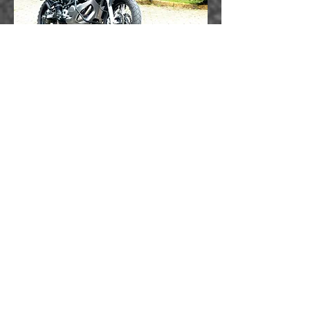
Transalp
Super Ténéré 750